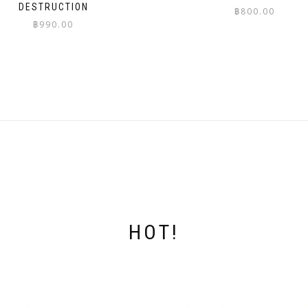
DESTRUCTION
฿
800.00
฿
990.00
This
This
product
product
has
has
multiple
multiple
variants.
variants.
The
The
options
options
may
may
be
be
chosen
chosen
on
on
the
the
product
product
page
page
HOT!