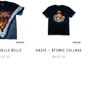
TOMIC COLLAGE
FANTASY – MEDUSA
THE WE
90.00
฿
999.00