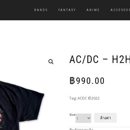
BANDS
FANTASY
ANIME
ACCESSO
AC/DC – H2
฿
990.00
Tag: ACDC ©2022
Size
ล้างค่า