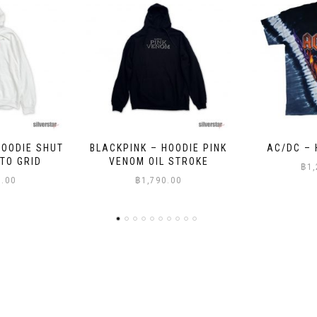
HOODIE PINK
AC/DC – HELLS BELLS
OASIS – A
 STROKE
฿
1,200.00
฿
9
0.00