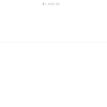
฿
1,000.00
This
product
has
multiple
variants.
The
options
may
be
chosen
on
the
product
page