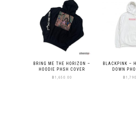
ORIZON –
BLACKPINK – HOODIE SHUT
BLACKPINK – 
 COVER
DOWN PHOTO GRID
VENOM OIL
0
฿
1,790.00
฿
1,79