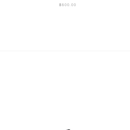
฿
800.00
This
product
has
multiple
variants.
The
options
may
be
chosen
on
the
product
page