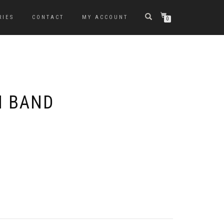
RIES
CONTACT
MY ACCOUNT
0
H BAND