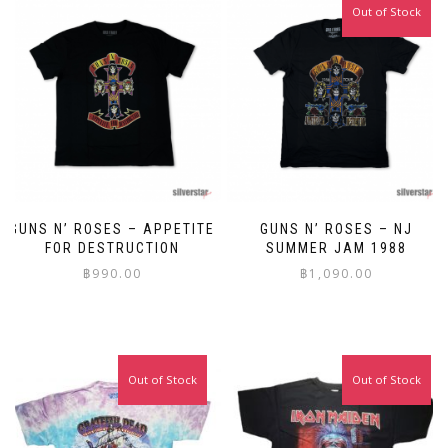
Out of Stock
GUNS N’ ROSES – APPETITE
GUNS N’ ROSES – NJ
FOR DESTRUCTION
SUMMER JAM 1988
฿
990.00
฿
1,090.00
This
This
product
product
has
has
multiple
multiple
Out of Stock
Out of Stock
variants.
variants.
The
The
options
options