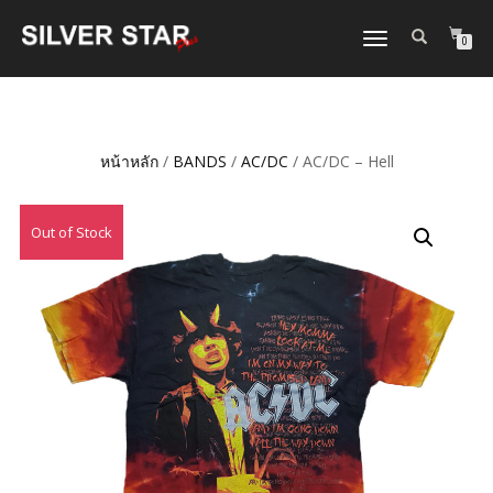
TOGGLE
0
NAVIGATION
หน้าหลัก
/
BANDS
/
AC/DC
/ AC/DC – Hell
Out of Stock