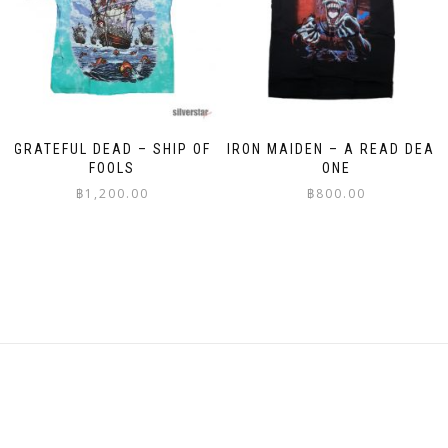
may
may
be
be
chosen
chosen
on
on
the
the
product
product
page
page
GRATEFUL DEAD – SHIP OF
IRON MAIDEN – A READ DEAD
FOOLS
ONE
฿
1,200.00
฿
800.00
This
This
product
product
has
has
multiple
multiple
variants.
variants.
The
The
options
options
may
may
be
be
chosen
chosen
on
on