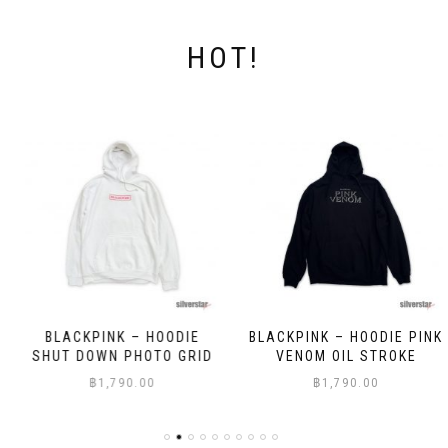
the
the
product
product
page
page
HOT!
BLACKPINK – HOODIE
BLACKPINK – HOODIE PINK
SHUT DOWN PHOTO GRID
VENOM OIL STROKE
฿
1,790.00
฿
1,790.00