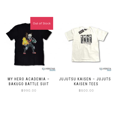
This
This
product
product
has
has
multiple
multiple
Out of Stock
variants.
variants.
The
The
options
options
may
may
be
be
chosen
chosen
on
on
the
the
product
product
page
page
MY HERO ACADEMIA –
JUJUTSU KAISEN – JUJUTSU
BAKUGO BATTLE SUIT
KAISEN TEES
฿
990.00
฿
800.00
This
This
product
product
has
has