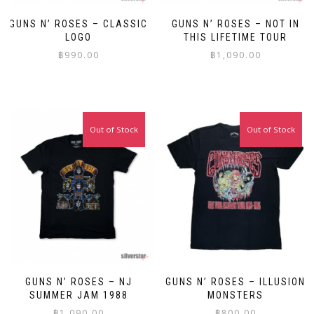
GUNS N’ ROSES – CLASSIC
GUNS N’ ROSES – NOT IN
LOGO
THIS LIFETIME TOUR
฿
990.00
฿
1,090.00
This
This
product
product
has
has
multiple
multiple
Out of Stock
Out of Stock
variants.
variants.
The
The
options
options
may
may
be
be
chosen
chosen
on
on
the
the
product
product
page
page
GUNS N’ ROSES – NJ
GUNS N’ ROSES – ILLUSION
SUMMER JAM 1988
MONSTERS
฿
1,090.00
฿
800.00