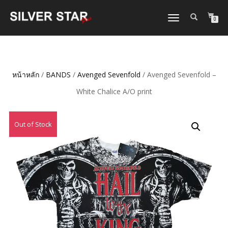
TOGGLE
0
NAVIGATION
หน้าหลัก
/
BANDS
/
Avenged Sevenfold
/ Avenged Sevenfold –
White Chalice A/O print
Out of Stock