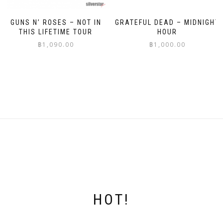
product
product
page
page
GUNS N’ ROSES – NOT IN
GRATEFUL DEAD – MIDNIGHT
THIS LIFETIME TOUR
HOUR
฿
1,090.00
฿
1,000.00
This
This
product
product
has
has
multiple
multiple
variants.
variants.
The
The
options
options
may
may
be
be
chosen
chosen
on
on
the
the
product
product
page
page
HOT!