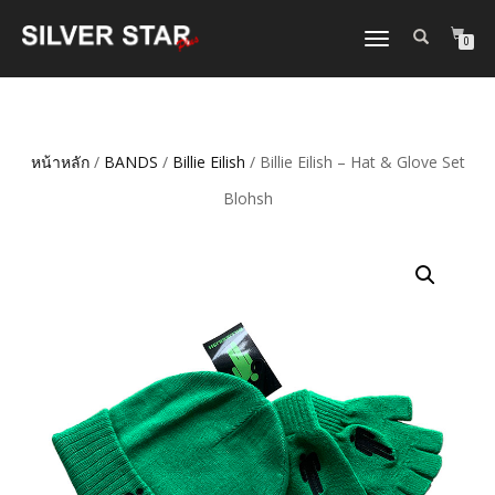
TOGGLE
0
NAVIGATION
หน้าหลัก
/
BANDS
/
Billie Eilish
/ Billie Eilish – Hat & Glove Set
Blohsh