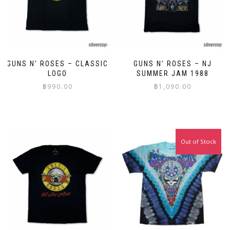
GUNS N’ ROSES – CLASSIC
GUNS N’ ROSES – NJ
LOGO
SUMMER JAM 1988
฿
990.00
฿
1,090.00
This
This
product
product
has
has
multiple
multiple
Out of Stock
variants.
variants.
The
The
options
options
may
may
be
be
chosen
chosen
on
on
the
the