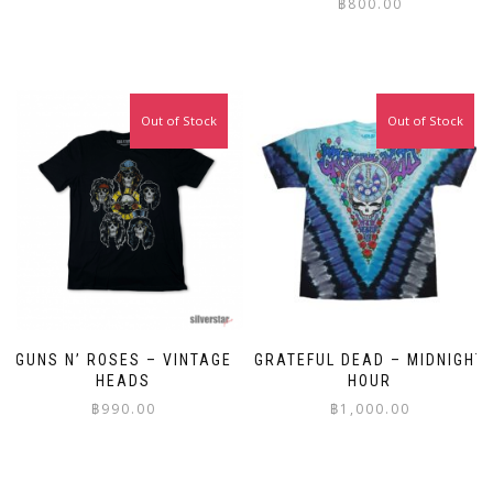
฿
800.00
This
product
This
has
product
multiple
has
variants.
multiple
The
Out of Stock
Out of Stock
variants.
options
The
may
options
be
may
chosen
be
on
chosen
the
on
product
the
page
product
page
GUNS N’ ROSES – VINTAGE
GRATEFUL DEAD – MIDNIGHT
HEADS
HOUR
฿
990.00
฿
1,000.00
This
This
product
product