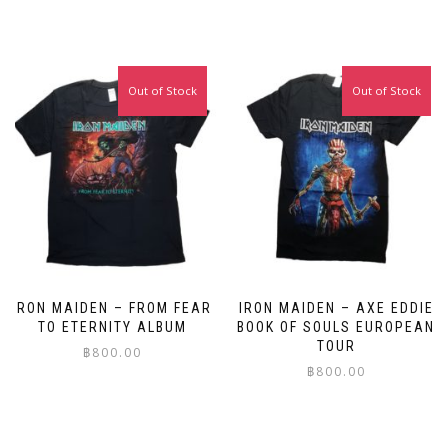
This
This
product
product
has
has
multiple
multiple
variants.
Out of Stock
Out of Stock
variants.
The
The
options
options
may
may
be
be
chosen
chosen
on
on
the
the
product
product
page
page
IRON MAIDEN – FROM FEAR
IRON MAIDEN – AXE EDDIE
TO ETERNITY ALBUM
BOOK OF SOULS EUROPEAN
TOUR
฿
800.00
฿
800.00
This
This
product
product
has