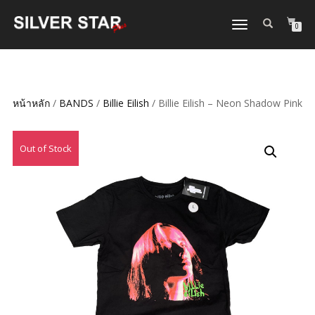
TOGGLE
0
NAVIGATION
หน้าหลัก
/
BANDS
/
Billie Eilish
/ Billie Eilish – Neon Shadow Pink
Out of Stock