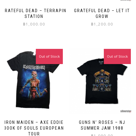
GRATEFUL DEAD – TERRAPIN
GRATEFUL DEAD – LET IT
STATION
GROW
฿
1,000.00
฿
1,200.00
This
This
product
product
has
has
multiple
multiple
Out of Stock
Out of Stock
variants.
variants.
The
The
options
options
may
may
be
be
chosen
chosen
on
on
the
the
product
product
page
page
IRON MAIDEN – AXE EDDIE
GUNS N’ ROSES – NJ
BOOK OF SOULS EUROPEAN
SUMMER JAM 1988
TOUR
฿
1,090.00