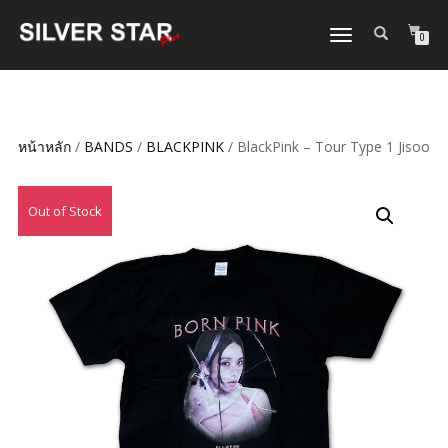
TOGGLE
0
NAVIGATION
หน้าหลัก
/
BANDS
/
BLACKPINK
/ BlackPink – Tour Type 1 Jisoo
Out of Stock