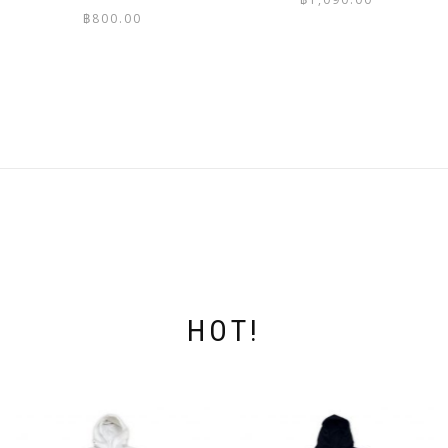
฿
800.00
This
This
product
product
has
has
multiple
multiple
variants.
variants.
The
The
options
options
may
may
be
be
chosen
chosen
on
on
the
the
product
product
page
page
HOT!