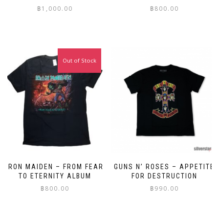
฿
1,000.00
฿
800.00
This
This
product
product
has
has
multiple
multiple
Out of Stock
variants.
variants.
The
The
options
options
may
may
be
be
chosen
chosen
on
on
the
the
product
product
page
page
IRON MAIDEN – FROM FEAR
GUNS N’ ROSES – APPETITE
TO ETERNITY ALBUM
FOR DESTRUCTION
฿
800.00
฿
990.00
This
This
product
product