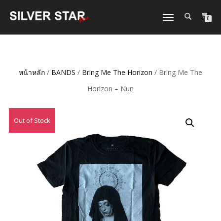
TOGGLE
0
NAVIGATION
หน้าหลัก
/
BANDS
/
Bring Me The Horizon
/ Bring Me The
Horizon – Nun
Out of Stock