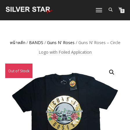
TOGGLE
0
NAVIGATION
หน้าหลัก
/
BANDS
/
Guns N' Roses
/ Guns N’ Roses – Circle
Logo with Foiled Application
Out of Stock