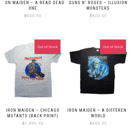
IRON MAIDEN – A READ DEAD
GUNS N’ ROSES – ILLUSION
ONE
MONSTERS
฿
800.00
฿
800.00
This
This
product
product
has
has
multiple
multiple
Out of Stock
Out of Stock
variants.
variants.
The
The
options
options
may
may
be
be
chosen
chosen
on
on
the
the
product
product
page
page
IRON MAIDEN – CHICAGO
IRON MAIDEN – A DIFFERENT
MUTANTS (BACK PRINT)
WORLD
฿
1,090.00
฿
800.00