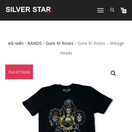
TOGGLE
0
NAVIGATION
หน้าหลัก
/
BANDS
/
Guns N' Roses
/ Guns N’ Roses – Vintage
Heads
Out of Stock