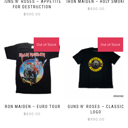
GUNS N’ ROSES – APPETITE
IRON MAIDEN – HOLY SMOKE
FOR DESTRUCTION
฿
800.00
฿
990.00
This
This
product
product
has
has
multiple
multiple
variants.
Out of Stock
Out of Stock
variants.
The
The
options
options
may
may
be
be
chosen
chosen
on
on
the
the
product
product
page
page
IRON MAIDEN – EURO TOUR
GUNS N’ ROSES – CLASSIC
LOGO
฿
800.00
฿
990.00
This