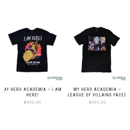
This
This
product
product
has
has
multiple
multiple
variants.
variants.
The
The
options
options
may
may
be
be
chosen
chosen
on
on
the
the
product
product
page
page
MY HERO ACADEMIA – I AM
MY HERO ACADEMIA –
HERE!
LEAGUE OF VILLAINS FACES
฿
990.00
฿
990.00
This
This
product
product
has
has