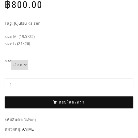
฿
800.00
Tag : Jujutsu Kaisen
size M: (19.5×25)
size L: (21×26)
Size
หยิบใส่ตะกร้า
รหัสสินค้า:
ไม่ระบุ
หมวดหมู่:
ANIME