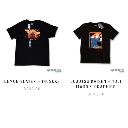
This
product
product
has
has
multiple
multiple
variants.
variants.
The
The
options
options
may
may
be
be
chosen
chosen
on
on
the
the
product
product
page
page
DEMON SLAYER – INOSUKE
JUJUTSU KAISEN – YUJI
ITADORI GRAPHICS
฿
990.00
฿
800.00
This
This
product
product
has
has
multiple
multiple
variants.