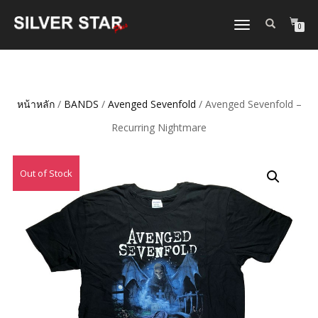
TOGGLE
0
NAVIGATION
หน้าหลัก
/
BANDS
/
Avenged Sevenfold
/ Avenged Sevenfold –
Recurring Nightmare
Out of Stock