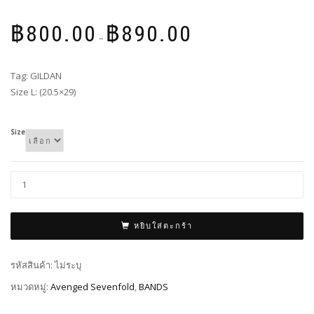
Price
฿
800.00
฿
890.00
range:
–
฿800.00
through
Tag: GILDAN
฿890.00
Size L: (20.5×29)
Size
หยิบใส่ตะกร้า
รหัสสินค้า:
ไม่ระบุ
หมวดหมู่:
Avenged Sevenfold
,
BANDS