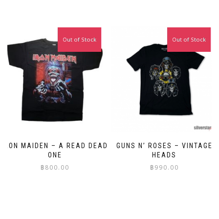
This
This
product
product
has
has
multiple
multiple
Out of Stock
Out of Stock
variants.
variants.
The
The
options
options
may
may
be
be
chosen
chosen
on
on
the
the
product
product
page
page
IRON MAIDEN – A READ DEAD
GUNS N’ ROSES – VINTAGE
ONE
HEADS
฿
800.00
฿
990.00
This
This
product
product
has
has
multiple
multiple