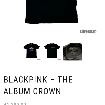
BLACKPINK – THE
ALBUM CROWN
฿
1,299.00
Or
Cu