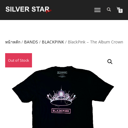
TOGGLE
0
NAVIGATION
หน้าหลัก
/
BANDS
/
BLACKPINK
/ BlackPink – The Album Crown
ลดราคา!
Out of Stock