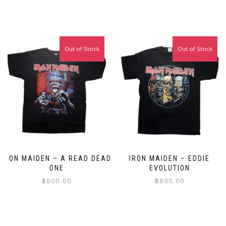
This
This
product
product
has
has
multiple
multiple
Out of Stock
Out of Stock
variants.
variants.
The
The
options
options
may
may
be
be
chosen
chosen
on
on
the
the
product
product
page
page
IRON MAIDEN – A READ DEAD
IRON MAIDEN – EDDIE
ONE
EVOLUTION
฿
800.00
฿
800.00
This
This
product
product
has
has