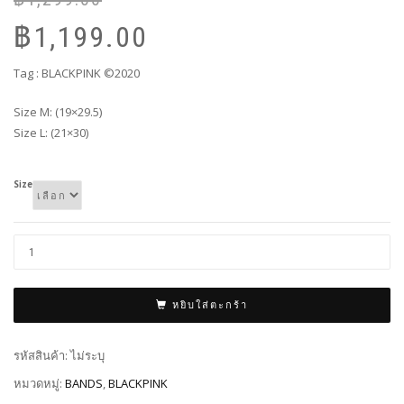
pr
pr
฿
1,199.00
wa
is:
฿1
฿1
Tag : BLACKPINK ©2020
Size M: (19×29.5)
Size L: (21×30)
Size
หยิบใส่ตะกร้า
รหัสสินค้า:
ไม่ระบุ
หมวดหมู่:
BANDS
,
BLACKPINK