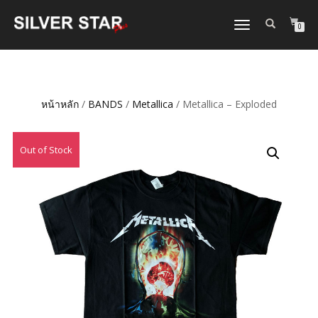
TOGGLE
0
NAVIGATION
หน้าหลัก
/
BANDS
/
Metallica
/ Metallica – Exploded
Out of Stock