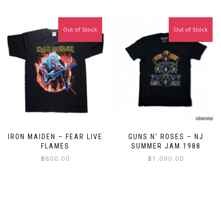
product
has
has
multiple
multiple
variants.
Out of Stock
Out of Stock
variants.
The
The
options
options
may
may
be
be
chosen
chosen
on
on
the
the
product
product
page
page
IRON MAIDEN – FEAR LIVE
GUNS N’ ROSES – NJ
FLAMES
SUMMER JAM 1988
฿
800.00
฿
1,090.00
This
This
product
product
has
has
multiple
multiple
variants.
variants.