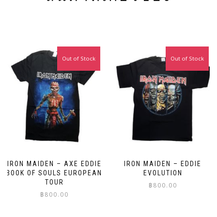
Out of Stock
Out of Stock
IRON MAIDEN – AXE EDDIE
IRON MAIDEN – EDDIE
BOOK OF SOULS EUROPEAN
EVOLUTION
TOUR
฿
800.00
฿
800.00
This
This
product